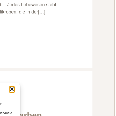
igt… Jedes Lebewesen steht
ikroben, die in der[…]
en
von Narben
 Merkmale