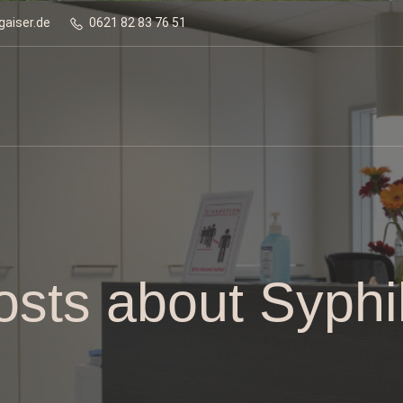
gaiser.de
0621 82 83 76 51
osts about Syphil