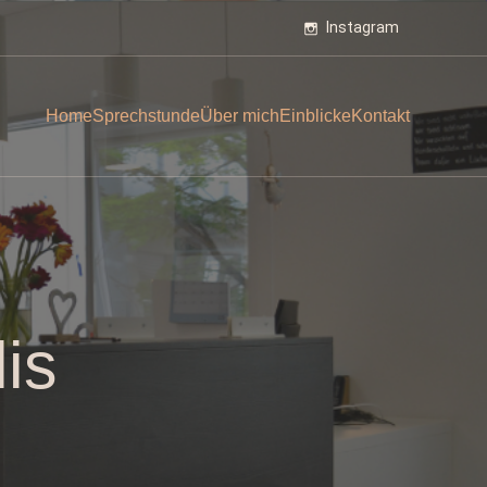
Instagram
Home
Sprechstunde
Über mich
Einblicke
Kontakt
is