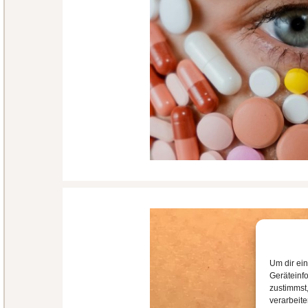
Um dir ei
Geräteinf
zustimmst,
verarbeit