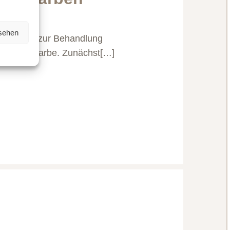
nsehen
n Beitrag zur Behandlung
ht gleich Narbe. Zunächst[…]