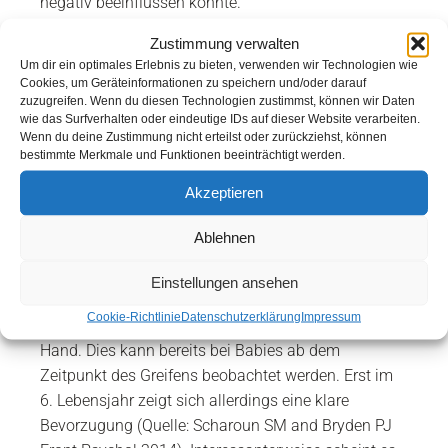
negativ beeinflussen könnte.
Meiner Meinung nach ist dies eine bewusste
Zustimmung verwalten
Um dir ein optimales Erlebnis zu bieten, verwenden wir Technologien wie
Verfälschung der Realität sowie
Cookies, um Geräteinformationen zu speichern und/oder darauf
Beeinflussung/Homogenisierung der
zuzugreifen. Wenn du diesen Technologien zustimmst, können wir Daten
Forschungsergebnisse.
wie das Surfverhalten oder eindeutige IDs auf dieser Website verarbeiten.
Wenn du deine Zustimmung nicht erteilst oder zurückziehst, können
bestimmte Merkmale und Funktionen beeinträchtigt werden.
Kürzlich las ich einen sehr schönen
Übersichtsartikel über die menschliche Händigkeit
Akzeptieren
(Quelle: Frayer DW et al. Laterality 2012). An dieser
Stelle möchte ich die interessantesten Punkte kurz
Ablehnen
zusammenfassen.
Einstellungen ansehen
Nur ungefähr 10% aller Menschen sind so genannte
Cookie-Richtlinie
Datenschutzerklärung
Impressum
Linkshänder*innen, der Rest bevorzugt die rechte
Hand. Dies kann bereits bei Babies ab dem
Zeitpunkt des Greifens beobachtet werden. Erst im
6. Lebensjahr zeigt sich allerdings eine klare
Bevorzugung (Quelle: Scharoun SM and Bryden PJ