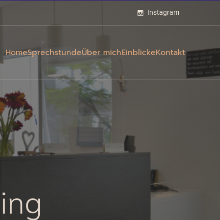
Instagram
Home
Sprechstunde
Über mich
Einblicke
Kontakt
ling