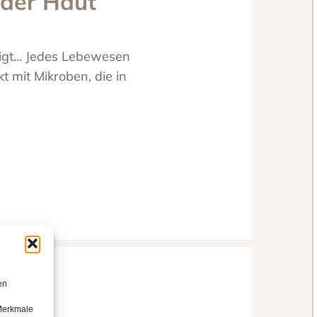
 der Haut
digt… Jedes Lebewesen
t mit Mikroben, die in
en
 Merkmale