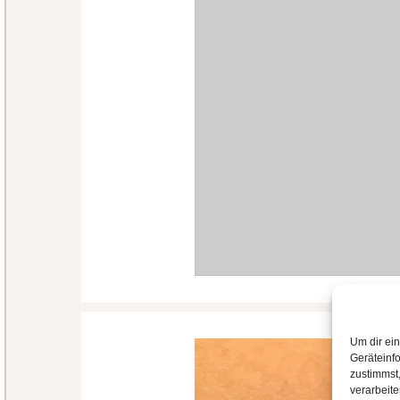
Um dir ei
Geräteinf
zustimmst,
verarbeit