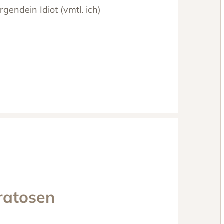
rgendein Idiot (vmtl. ich)
ratosen