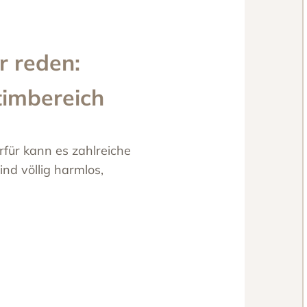
r reden:
ntimbereich
erfür kann es zahlreiche
nd völlig harmlos,