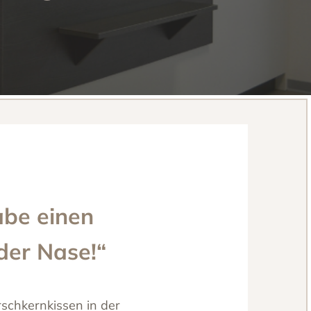
abe einen
 der Nase!“
rschkernkissen in der