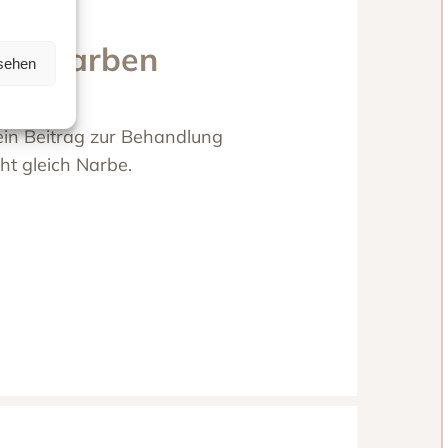
on Narben
nsehen
in Beitrag zur Behandlung
ht gleich Narbe.