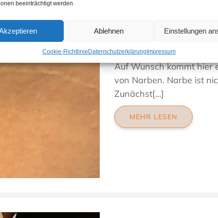
ionen beeinträchtigt werden.
Behandlung v
Akzeptieren
Ablehnen
Einstellungen a
März 15, 2021
Cookie-Richtlinie
Datenschutzerklärung
Impressum
Auf Wunsch kommt hier e
von Narben. Narbe ist nic
Zunächst[…]
MEHR LESEN