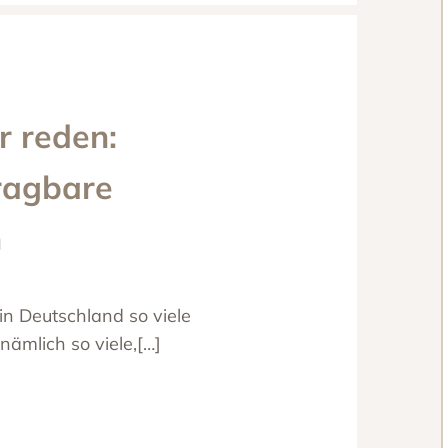
r reden:
ragbare
n
in Deutschland so viele
ämlich so viele,[…]