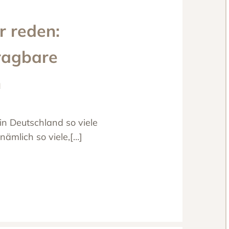
r reden:
ragbare
n
in Deutschland so viele
ämlich so viele,[…]