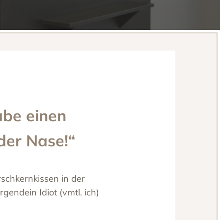
abe einen
 der Nase!“
rschkernkissen in der
rgendein Idiot (vmtl. ich)