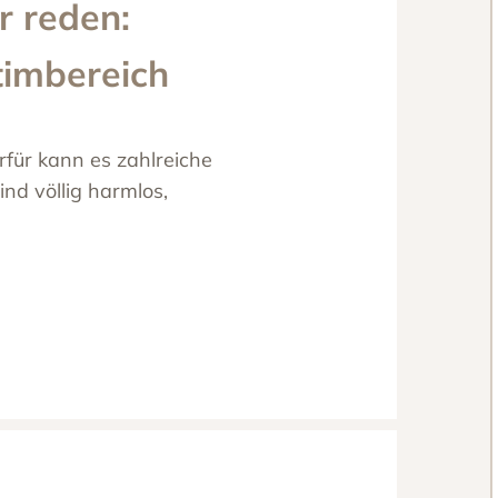
r reden:
ntimbereich
erfür kann es zahlreiche
nd völlig harmlos,