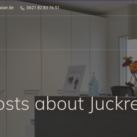
iser.de
0621 82 83 76 51
osts about Juckre