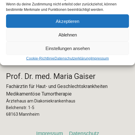
Wenn du deine Zustimmung nicht erteilst oder zurückziehst, können
bestimmte Merkmale und Funktionen beeinträchtigt werden.
Akzeptieren
Ablehnen
Instagram
info@maria-gaiser.de
0621 82 83 76
Einstellungen ansehen
51
Cookie-Richtlinie
Datenschutzerklärung
Impressum
Prof. Dr. med. Maria Gaiser
Fachärztin für Haut- und Geschlechtskrankheiten
Medikamentöse Tumortherapie
Ärztehaus am Diakoniekrankenhaus
Belchenstr. 1-5
68163 Mannheim
Impressum
Datenschutz